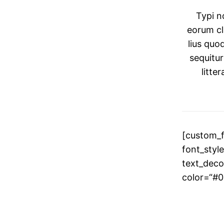
Typi no
eorum cl
lius quo
sequitu
litte
[custom_f
font_styl
text_deco
color=“#