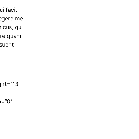
i facit
legere me
icus, qui
are quam
suerit
ght=“13″
n=“0″