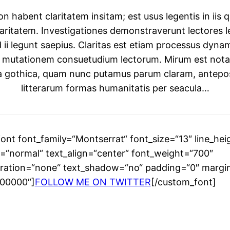
n habent claritatem insitam; est usus legentis in iis qu
aritatem. Investigationes demonstraverunt lectores 
d ii legunt saepius. Claritas est etiam processus dynam
r mutationem consuetudium lectorum. Mirum est not
ra gothica, quam nunc putamus parum claram, antepo
litterarum formas humanitatis per seacula…
ont font_family=“Montserrat“ font_size=“13″ line_hei
e=“normal“ text_align=“center“ font_weight=“700″
ration=“none“ text_shadow=“no“ padding=“0″ margi
000000″]
FOLLOW ME ON TWITTER
[/custom_font]