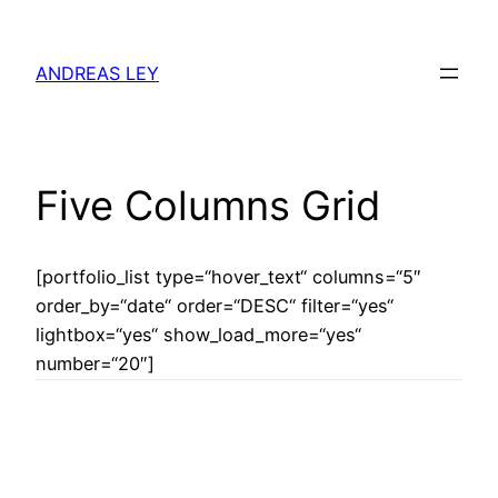
Zum
Inhalt
ANDREAS LEY
springen
Five Columns Grid
[portfolio_list type=“hover_text“ columns=“5″
order_by=“date“ order=“DESC“ filter=“yes“
lightbox=“yes“ show_load_more=“yes“
number=“20″]