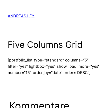
Zum
Inhalt
ANDREAS LEY
springen
Five Columns Grid
[portfolio_list type=“standard“ columns=“5″
filter=“yes“ lightbox=“yes“ show_load_more=“yes“
number=“15″ order_by=“date“ order=“DESC“]
Kommentare