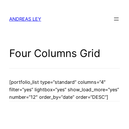
Zum
Inhalt
ANDREAS LEY
springen
Four Columns Grid
[portfolio_list type=“standard“ columns=“4″
filter=“yes“ lightbox=“yes“ show_load_more=“yes“
number=“12″ order_by=“date“ order=“DESC“]